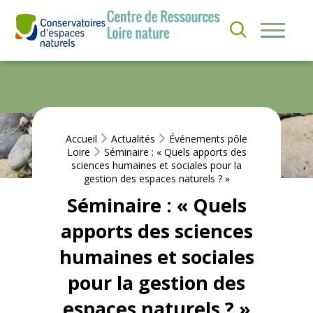
Aller
au
S’
contenu
I
QUI
N
SOMMES-
S
NOUS ?
C
RI
R
NOS
E
ACTIONS
Accueil
Actualités
Événements pôle
À
Loire
Séminaire : « Quels apports des
L
sciences humaines et sociales pour la
A
ACTUS &
gestion des espaces naturels ? »
N
EVÈNEMENTS
E
Séminaire : « Quels
W
S
apports des sciences
RESSOURCES
L
E
humaines et sociales
T
T
pour la gestion des
E
R
espaces naturels ? »