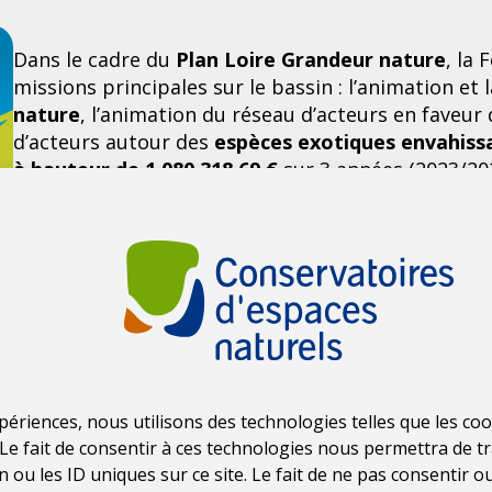
Dans le cadre du
Plan Loire Grandeur nature
, la
missions principales sur le bassin : l’animation et
nature
, l’animation du réseau d’acteurs en faveur
d’acteurs autour des
espèces exotiques envahiss
à hauteur de 1 080 318,69 €
sur 3 années (2023/202
et le FEDER du bassin de la Loire (géré par la régio
xpériences, nous utilisons des technologies telles que les c
-Bretagne
Le fait de consentir à ces technologies nous permettra de tr
ou les ID uniques sur ce site. Le fait de ne pas consentir 
Montant 