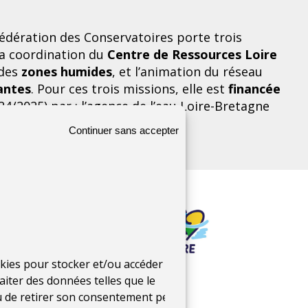
 Fédération des Conservatoires porte trois
 la coordination du
Centre de Ressources Loire
 des
zones humides
, et l’animation du réseau
antes
. Pour ces trois missions, elle est
financée
4/2025) par : l’agence de l’eau Loire-Bretagne
n Centre Val-de-Loire).
Continuer sans accepter
ookies pour stocker et/ou accéder aux
FEDER LOIRE
aiter des données telles que le
ou de retirer son consentement peut
des financements : 540 159 €