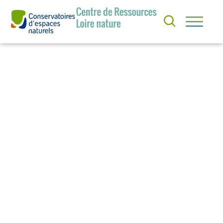
S’
I
QUI
N
SOMMES-
S
NOUS ?
C
RI
R
NOS
E
ACTIONS
À
L
A
ACTUS &
N
EVÈNEMENTS
E
W
S
RESSOURCES
L
E
T
T
E
R