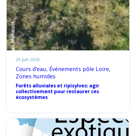
25 juin 2026
Cours d’eau
, 
Événements pôle Loire
, 
Zones humides
Forêts alluviales et ripisylves: agir
collectivement pour restaurer ces
écosystèmes