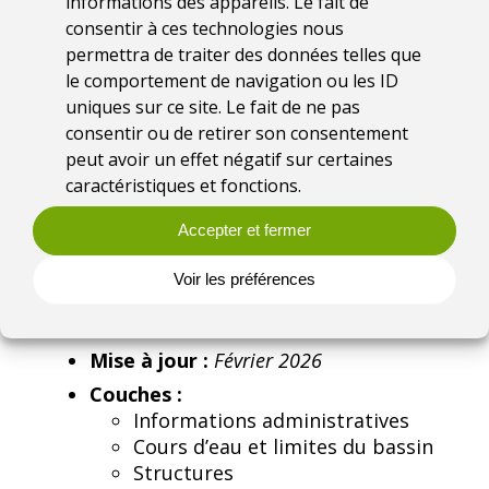
informations des appareils. Le fait de
consentir à ces technologies nous
Annuaire cartographique
permettra de traiter des données telles que
des acteurs zones humides
le comportement de navigation ou les ID
du bassin Loire-Bretagne
uniques sur ce site. Le fait de ne pas
consentir ou de retirer son consentement
peut avoir un effet négatif sur certaines
Synthèse
: L’annuaire a été conçu
caractéristiques et fonctions.
pour identifier les structures
impliquées dans la préservation des
Accepter et fermer
zones humides sur le bassin, dans le
but premier de faciliter la mise en
Voir les préférences
relation.
Outil :
Lizmap
Mise à jour :
Février 2026
Couches :
Informations administratives
Cours d’eau et limites du bassin
Structures