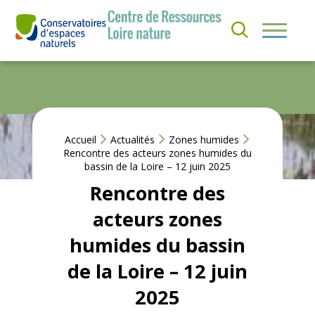
Aller
au
S’
contenu
I
QUI
N
SOMMES-
S
NOUS ?
C
RI
R
NOS
E
ACTIONS
Accueil
Actualités
Zones humides
À
Rencontre des acteurs zones humides du
L
bassin de la Loire – 12 juin 2025
A
ACTUS &
N
Rencontre des
EVÈNEMENTS
E
W
acteurs zones
S
RESSOURCES
L
humides du bassin
E
T
de la Loire – 12 juin
T
E
2025
R