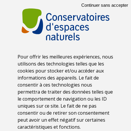
Espèces patrimoniales
Continuer sans accepter
Événements pôle Loire
Lien à la recherche
Sensibilisation
Usages
Zones humides
Pour offrir les meilleures expériences, nous
utilisons des technologies telles que les
cookies pour stocker et/ou accéder aux
informations des appareils. Le fait de
consentir à ces technologies nous
29 mai 2026
permettra de traiter des données telles que
Sensibilisation
le comportement de navigation ou les ID
CONCOURS PHOTO 2026
uniques sur ce site. Le fait de ne pas
consentir ou de retirer son consentement
peut avoir un effet négatif sur certaines
caractéristiques et fonctions.