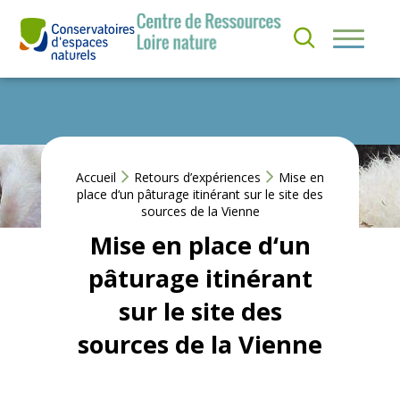
Aller
au
S’
contenu
I
QUI
N
SOMMES-
S
NOUS ?
C
RI
R
NOS
E
ACTIONS
Accueil
Retours d’expériences
Mise en
À
place d‘un pâturage itinérant sur le site des
L
sources de la Vienne
A
ACTUS &
N
Mise en place d‘un
EVÈNEMENTS
E
W
pâturage itinérant
S
RESSOURCES
L
sur le site des
E
T
sources de la Vienne
T
E
R