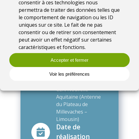
consentir à ces technologies nous
versant, Tourbières
permettra de traiter des données telles que
Enjeu(x)
le comportement de navigation ou les ID
associé(s)
uniques sur ce site. Le fait de ne pas
Préservation des
consentir ou de retirer son consentement
habitats
peut avoir un effet négatif sur certaines
remarquables,
caractéristiques et fonctions.
Protection de la
Accepter et fermer
ressource en eau
Structure(s)
Voir les préférences
impliquée(s)
CEN Nouvelle-
Aquitaine (Antenne
du Plateau de
Millevaches –
Limousin)
Date de
réalisation