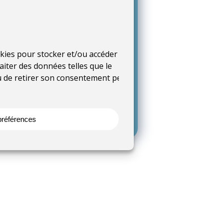
(s) impliquée(s)
’agglomération Cap Atlantique
éalisation
ookies pour stocker et/ou accéder aux
aiter des données telles que le
ou de retirer son consentement peut
l
an
 préférences