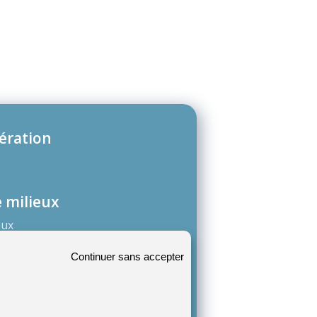
ération
e milieux
aux
Continuer sans accepter
ssocié(s)
les espèces invasives