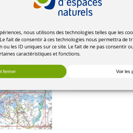
Structure
Communauté d
Date de r
xpériences, nous utilisons des technologies telles que les c
Le fait de consentir à ces technologies nous permettra de tr
Depuis 2004
ou les ID uniques sur ce site. Le fait de ne pas consentir 
rtaines caractéristiques et fonctions.
Coût tota
15 000 € par 
t fermer
Voir les