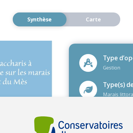
Synthèse
Carte
Type d’op
Gestion
Type(s) d
Marais littor
Enjeu(x) a
Lutte contre 