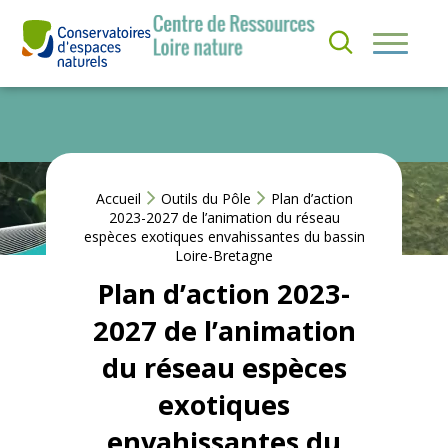
Aller
au
S’
contenu
I
QUI
N
SOMMES-
S
NOUS ?
C
RI
R
NOS
E
ACTIONS
Accueil
Outils du Pôle
Plan d’action
À
2023-2027 de l’animation du réseau
L
espèces exotiques envahissantes du bassin
A
ACTUS &
Loire-Bretagne
N
EVÈNEMENTS
E
Plan d’action 2023-
W
S
2027 de l’animation
RESSOURCES
L
E
du réseau espèces
T
T
exotiques
E
R
envahissantes du