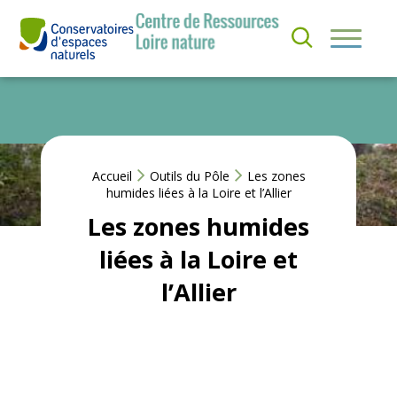
Aller
au
S’
contenu
I
QUI
N
SOMMES-
S
NOUS ?
C
RI
R
NOS
E
ACTIONS
Accueil
Outils du Pôle
Les zones
À
humides liées à la Loire et l’Allier
L
A
Les zones humides
ACTUS &
N
EVÈNEMENTS
E
liées à la Loire et
W
S
l’Allier
RESSOURCES
L
E
T
T
E
R