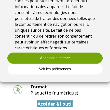
cookies pour stocker et/ou accéder aux
informations des appareils. Le fait de
Coordination
consentir à ces technologies nous
Fédération des
permettra de traiter des données telles que
Conservatoires d’espaces
le comportement de navigation ou les ID
naturels
uniques sur ce site. Le fait de ne pas
consentir ou de retirer son consentement
peut avoir un effet négatif sur certaines
Date
caractéristiques et fonctions.
2019
Accepter et fermer
Thématique
Voir les préférences
Zones humides
Format
Plaquette (numérique)
Accéder à l’outil