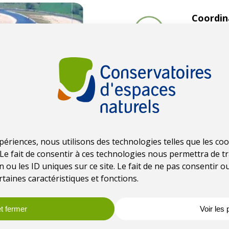
Coordin
Fédérati
naturels
Date
2010
Thémat
Zones h
xpériences, nous utilisons des technologies telles que les c
Le fait de consentir à ces technologies nous permettra de tr
Format
ou les ID uniques sur ce site. Le fait de ne pas consentir 
Plaquet
rtaines caractéristiques et fonctions.
t fermer
Voir les
Accéder à l’outil