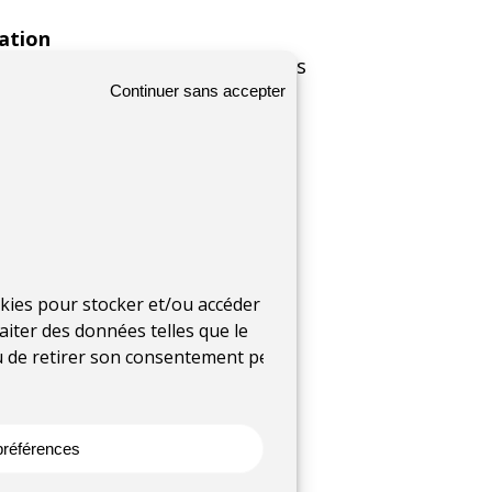
ation
on des Conservatoires d’espaces
Continuer sans accepter
ique
umides
ookies pour stocker et/ou accéder aux
aiter des données telles que le
ou de retirer son consentement peut
te (numérique)
 préférences