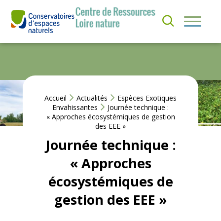
Aller
au
S’
contenu
I
QUI
N
SOMMES-
S
NOUS ?
C
RI
R
NOS
E
ACTIONS
Accueil
Actualités
Espèces Exotiques
À
Envahissantes
Journée technique :
L
« Approches écosystémiques de gestion
A
ACTUS &
des EEE »
N
EVÈNEMENTS
E
Journée technique :
W
S
« Approches
RESSOURCES
L
E
écosystémiques de
T
T
gestion des EEE »
E
R