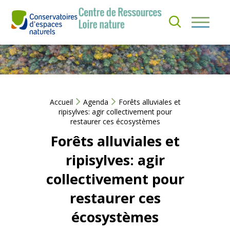
Aller
au
S’
contenu
I
QUI
N
SOMMES-
S
NOUS ?
C
RI
R
NOS
E
ACTIONS
Accueil
Agenda
Forêts alluviales et
À
ripisylves: agir collectivement pour
L
restaurer ces écosystèmes
A
ACTUS &
N
Forêts alluviales et
EVÈNEMENTS
E
W
ripisylves: agir
S
RESSOURCES
L
collectivement pour
E
T
restaurer ces
T
E
écosystèmes
R