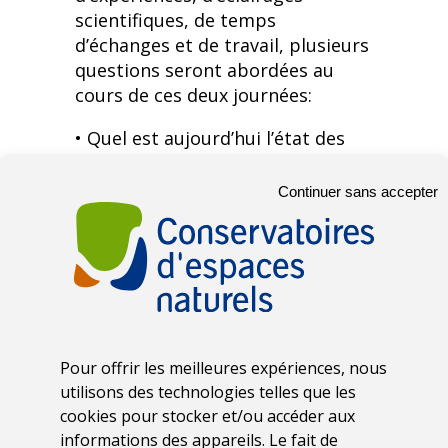
scientifiques, de temps
d’échanges et de travail, plusieurs
questions seront abordées au
cours de ces deux journées:
• Quel est aujourd’hui l’état des
connaissances des forêts
alluviales et ripisylves et leur état
Continuer sans accepter
de conservation ?
• Comment évaluer le
fonctionnement écologique de ces
milieux et suivre leur
restauration ?
• Quelles actions permettent de
restaurer les dynamiques
Pour offrir les meilleures expériences, nous
alluviales et les habitats
utilisons des technologies telles que les
forestiers ?
cookies pour stocker et/ou accéder aux
• Quels moyens mobiliser pour
informations des appareils. Le fait de